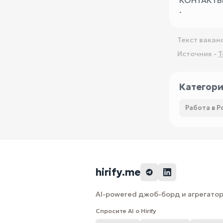
КОНТАКТ
·
Текст вакан
Источник -
T
Категор
Работа в Р
hirify.me
AI-powered джоб-борд и агрегатор 
Спросите AI о Hirify