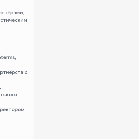
ртнёрами,
истическим
terms,
ртнёрств с
,
нтского
иректором