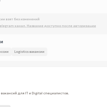
Ы
сии взят без изменений
elegram канал. Название доступно после авторизации
ии
оссии
Logistics вакансии
вакансий для IT и Digital специалистов.