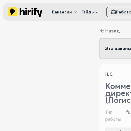
Вакансии
Гайды
Работ
Как настроить фил
Назад
Как распознать
мошенничество
Эта ваканс
ILC
Комме
дирек
(Логис
fu
Тип
работы