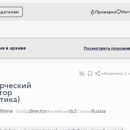
одателям
Прожарка
Мэт
ьтры
ия в архиве
Посмотреть похожие
обновлено
2 
рческий
тор
тика)
lltime
director
b2
Russia
Грейд
Английский
Страна