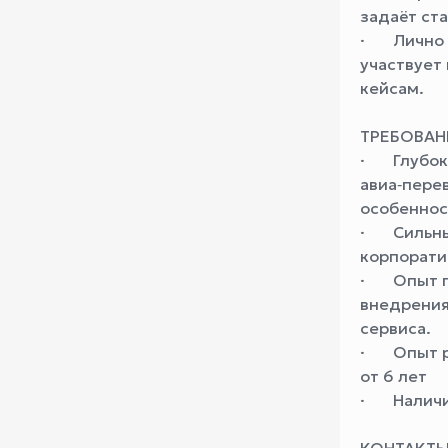
задаёт ст
· Лично в
участвует
кейсам.
ТРЕБОВАН
· Глубоко
авиа‑пере
особеннос
· Сильные
корпорати
· Опыт по
внедрения
сервиса.
· Опыт ра
от 6 лет
· Наличие