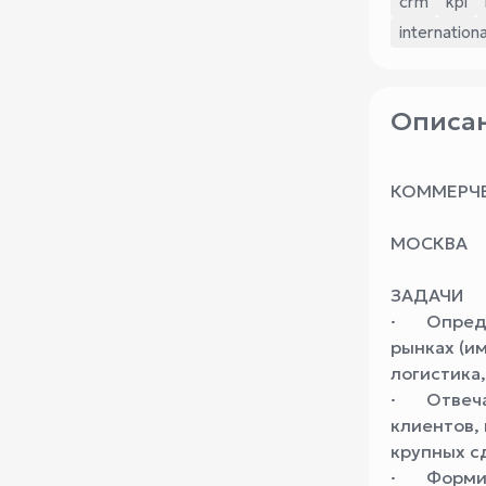
crm
kpi
internationa
Описан
КОММЕРЧЕ
МОСКВА
ЗАДАЧИ
· Определ
рынках (и
логистика,
· Отвечае
клиентов,
крупных с
· Формиру