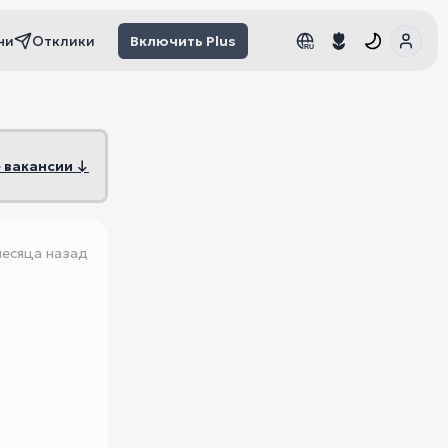
чи
Отклики
Включить Plus
RU
RU
 вакансии ↓
месяца назад