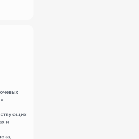
лючевых
ая
ществующих
ах и
ока,