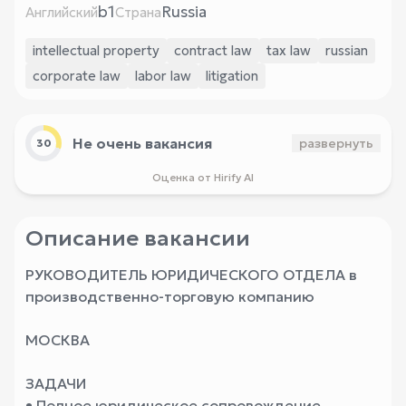
b1
Russia
Английский
Страна
intellectual property
contract law
tax law
russian
corporate law
labor law
litigation
Не очень вакансия
развернуть
30
Оценка от Hirify AI
Описание вакансии
РУКОВОДИТЕЛЬ ЮРИДИЧЕСКОГО ОТДЕЛА в
производственно-торговую компанию
МОСКВА
ЗАДАЧИ
• Полное юридическое сопровождение