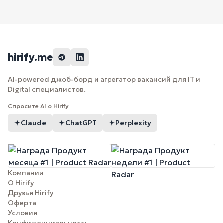
hirify.me
AI-powered джоб-борд и агрегатор вакансий для IT и
Digital специалистов.
Спросите AI о Hirify
Claude
ChatGPT
Perplexity
Компании
О Hirify
Друзья Hirify
Оферта
Условия
Конфиденциальность