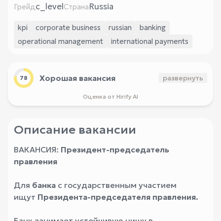
c_level
Russia
Грейд
Страна
kpi
corporate business
russian
banking
operational management
international payments
Хорошая вакансия
развернуть
78
Оценка от Hirify AI
Описание вакансии
ВАКАНСИЯ:
Президент-председатель
правления
Для
банка
с государственным участием
ищут
Президента-председателя правления.
Банк занимает устойчивую нишу в