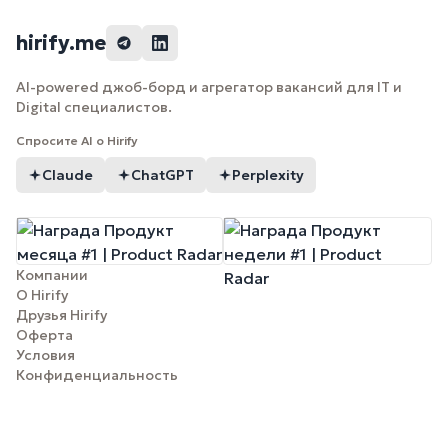
hirify.me
AI-powered джоб-борд и агрегатор вакансий для IT и
Digital специалистов.
Спросите AI о Hirify
Claude
ChatGPT
Perplexity
Компании
О Hirify
Друзья Hirify
Оферта
Условия
Конфиденциальность