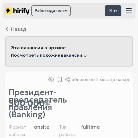
Работодателям
Plus
Назад
Эта вакансия в архиве
Посмотреть похожие вакансии ↓
обновлено
2 месяца назад
Президент-
председатель
500 000
₽
правления
(Banking)
onsite
fulltime
Формат
Тип
работы
работы