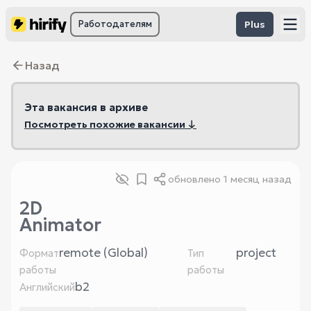
Работодателям
Plus
Назад
Эта вакансия в архиве
Посмотреть похожие вакансии ↓
обновлено
1 месяц назад
2D
Animator
remote (Global)
project
Формат
Тип
работы
работы
b2
Английский