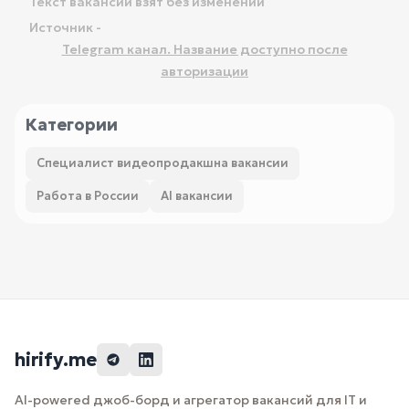
Текст вакансии взят без изменений
Источник -
Telegram канал. Название доступно после
авторизации
Категории
Специалист видеопродакшна вакансии
Работа в России
AI вакансии
hirify.me
AI-powered джоб-борд и агрегатор вакансий для IT и