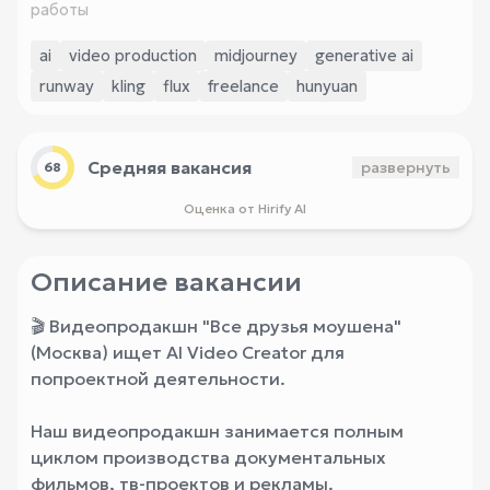
работы
ai
video production
midjourney
generative ai
runway
kling
flux
freelance
hunyuan
Средняя вакансия
развернуть
68
Оценка от Hirify AI
Описание вакансии
🎬 Видеопродакшн "Все друзья моушена"
(Москва) ищет AI Video Creator для
попроектной деятельности.
Наш видеопродакшн занимается полным
циклом производства документальных
фильмов, тв-проектов и рекламы.