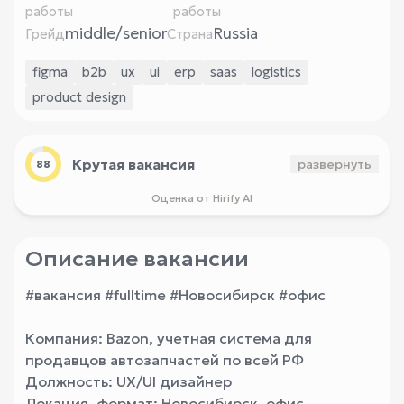
работы
работы
middle/senior
Russia
Грейд
Страна
figma
b2b
ux
ui
erp
saas
logistics
product design
Крутая вакансия
развернуть
88
Оценка от Hirify AI
Описание вакансии
#вакансия #fulltime #Новосибирск #офис
Компания: Bazon, учетная система для
продавцов автозапчастей по всей РФ
Должность: UX/UI дизайнер
Локация, формат: Новосибирск, офис