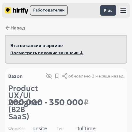
Работодателям
Plus
Назад
Эта вакансия в архиве
Посмотреть похожие вакансии ↓
Bazon
обновлено
2 месяца назад
Product
UX/UI
200 000 - 350 000
₽
Designer
(B2B
SaaS)
onsite
fulltime
Формат
Тип