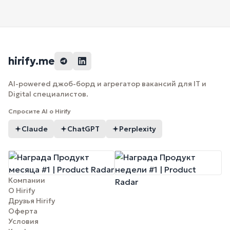
hirify.me
AI-powered джоб-борд и агрегатор вакансий для IT и
Digital специалистов.
Спросите AI о Hirify
Claude
ChatGPT
Perplexity
Компании
О Hirify
Друзья Hirify
Оферта
Условия