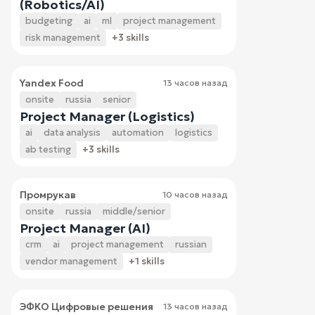
(Robotics/AI)
budgeting
ai
ml
project management
risk management
+3 skills
Yandex Food
13 часов назад
onsite
russia
senior
Project Manager (Logistics)
ai
data analysis
automation
logistics
ab testing
+3 skills
Промрукав
10 часов назад
onsite
russia
middle/senior
Project Manager (AI)
crm
ai
project management
russian
vendor management
+1 skills
ЭФКО Цифровые решения
13 часов назад