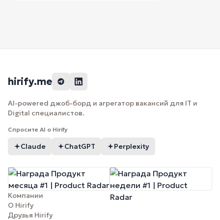
hirify.me
AI-powered джоб-борд и агрегатор вакансий для IT и
Digital специалистов.
Спросите AI о Hirify
Claude
ChatGPT
Perplexity
Компании
О Hirify
Друзья Hirify