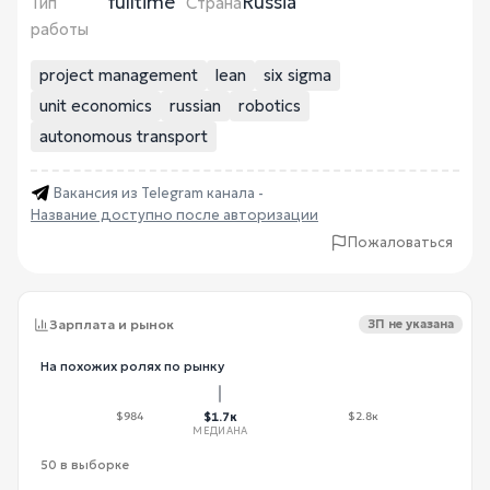
fulltime
Russia
Тип
Страна
работы
project management
lean
six sigma
unit economics
russian
robotics
autonomous transport
Вакансия из Telegram канала -
Название доступно после авторизации
Пожаловаться
Зарплата и рынок
ЗП не указана
На похожих ролях по рынку
$984
$1.7к
$2.8к
МЕДИАНА
50 в выборке