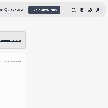
чи
Отклики
Включить Plus
RU
RU
 вакансии ↓
месяца назад