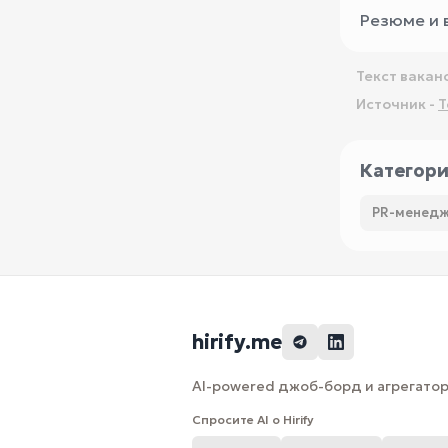
Резюме и 
Текст вакан
Источник -
T
Категор
PR-менедж
hirify.me
AI-powered джоб-борд и агрегатор 
Спросите AI о Hirify