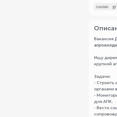
russian
gr
Описан
Вакансия
агрохолди
Ищу дирек
крупной а
Задачи:
- Строить
органами 
- Монитор
для АПК.
- Вести с
сопровожд