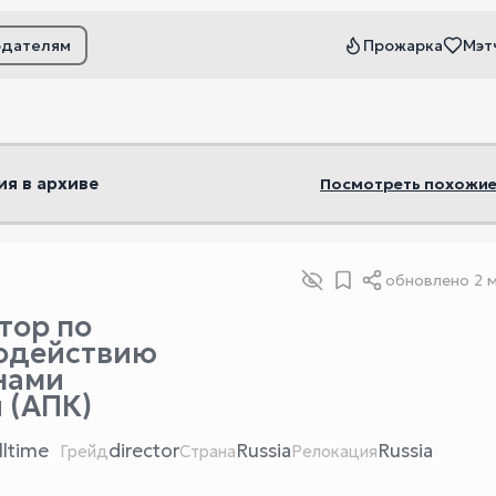
одателям
Прожарка
Мэт
ьтры
ия в архиве
Посмотреть похожие
обновлено
2 
тор по
одействию
нами
 (АПК)
lltime
director
Russia
Russia
Грейд
Страна
Релокация