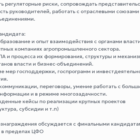
ть регуляторные риски, сопровождать представитель
сть руководителей, работать с отраслевыми союзами
ъединениями.
андидата:
бразование и опыт взаимодействия с органами власти 
упных компаниях агропромышленного сектора.
НПА и процесса их формирования, структуры и механи
ганов власти и бизнес‑объединений.
ие мер господдержки, госпрограмм и инвестдеятельн
ия.
 коммуникации, переговоры, умение работать с больш
нформации и в режиме многозадачности.
жденные кейсы по реализации крупных проектов
ктура, субсидии и т.п)
ознаграждения обсуждается с финальными кандидата
 в пределах ЦФО