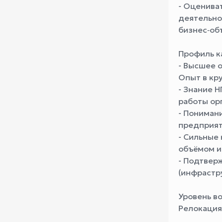
- Оценива
деятельно
бизнес‑об
Профиль к
- Высшее о
Опыт в кр
- Знание 
работы ор
- Пониман
предприят
- Сильные
объёмом и
- Подтвер
(инфрастру
Уровень в
Релокация