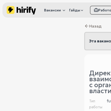
Вакансии
Гайды
Работ
Как настроить фил
Назад
Как распознать
мошенничество
Эта ваканс
Дирек
взаим
с орга
власти
fu
Тип
работы