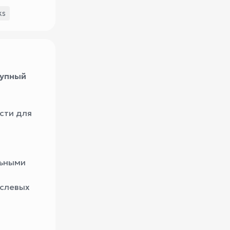
ks
рупный
сти для
льными
аслевых