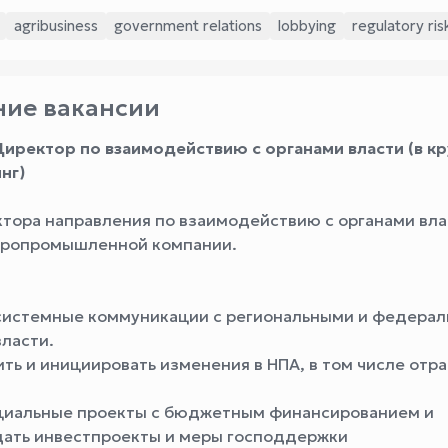
agribusiness
government relations
lobbying
regulatory ris
ие вакансии
Директор по взаимодействию с органами власти (в к
нг)
тора направления по взаимодействию с органами вла
гропромышленной компании.
 системные коммуникации с региональными и федера
власти.
ить и инициировать изменения в НПА, в том числе отр
оциальные проекты с бюджетным финансированием и
ать инвестпроекты и меры господдержки