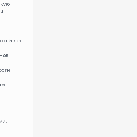
скую
 и
от 5 лет.
змов
ости
им
ми.