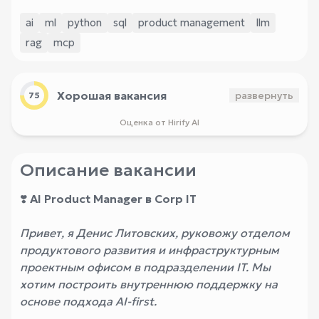
ai
ml
python
sql
product management
llm
rag
mcp
Хорошая вакансия
развернуть
75
Оценка от Hirify AI
Описание вакансии
❣️
AI Product Manager в Corp IT
Привет, я Денис Литовских, руковожу отделом
продуктового развития и инфраструктурным
проектным офисом в подразделении IT. Мы
хотим построить внутреннюю поддержку на
основе подхода AI-first.