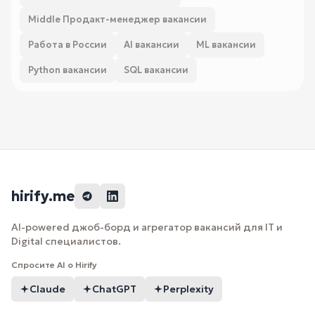
Middle Продакт-менеджер вакансии
Работа в России
AI вакансии
ML вакансии
Python вакансии
SQL вакансии
hirify.me
AI-powered джоб-борд и агрегатор вакансий для IT и
Digital специалистов.
Спросите AI о Hirify
Claude
ChatGPT
Perplexity