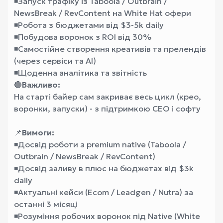
◾️Запуск трафіку із Taboola / Outbrain /
NewsBreak / RevContent на White Hat офери
◾️Робота з бюджетами від $3-5k daily
◾️Побудова воронок з ROI від 30%
◾️Самостійне створення креативів та прелендів
(через сервіси та AI)
◾️Щоденна аналітика та звітність
🔴
Важливо:
На старті байер сам закриває весь цикл (крео,
воронки, запуски) - з підтримкою СЕО і софту
📌
Вимоги:
◾️Досвід роботи з premium native (Taboola /
Outbrain / NewsBreak / RevContent)
◾️Досвід заливу в плюс на бюджетах від $3k
daily
◾️Актуальні кейси (Ecom / Leadgen / Nutra) за
останні 3 місяці
◾️Розуміння робочих воронок під Native (White