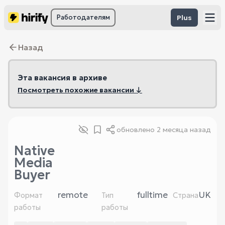
Работодателям
Plus
Назад
Эта вакансия в архиве
Посмотреть похожие вакансии ↓
обновлено
2 месяца назад
Native
Media
Buyer
remote
fulltime
UK
Формат
Тип
Страна
работы
работы