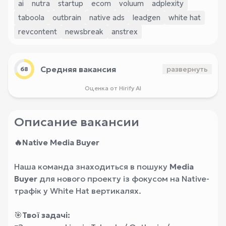
ai
nutra
startup
ecom
voluum
adplexity
taboola
outbrain
native ads
leadgen
white hat
revcontent
newsbreak
anstrex
Средняя вакансия
развернуть
68
Оценка от Hirify AI
Описание вакансии
🔥Native Media Buyer
Наша команда знаходиться в пошуку
Media
Buyer
для нового проекту із фокусом на Native-
трафік у White Hat вертикалях.
🎯
Твої задачі: