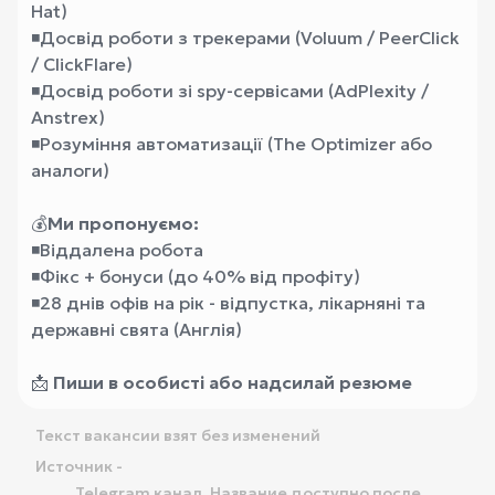
Hat)
◾️Досвід роботи з трекерами (Voluum / PeerClick
/ ClickFlare)
◾️Досвід роботи зі spy-сервісами (AdPlexity /
Anstrex)
◾️Розуміння автоматизації (The Optimizer або
аналоги)
💰
Ми пропонуємо:
◾️Віддалена робота
◾️Фікс + бонуси (до 40% від профіту)
◾️28 днів офів на рік - відпустка, лікарняні та
державні свята (Англія)
📩
Пиши в особисті
або надсилай резюме
Текст вакансии взят без изменений
Источник -
Telegram канал. Название доступно после