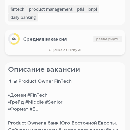
fintech
product management
p&l
bnpl
daily banking
Средняя вакансия
развернуть
60
Оценка от Hirify AI
Описание вакансии
👨‍💻 Product Owner FinTech
▪️
Домен #FinTech
▪️Грейд #Middle #Senior
▪️Формат #EU
Product Owner в банк Юго-Восточной Европы.
Сейчас мы помогаем быстро-растущему банку,