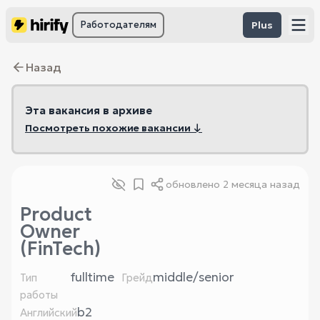
Работодателям
Plus
Назад
Эта вакансия в архиве
Посмотреть похожие вакансии ↓
обновлено
2 месяца назад
Product
Owner
(FinTech)
fulltime
middle/senior
Тип
Грейд
работы
b2
Английский