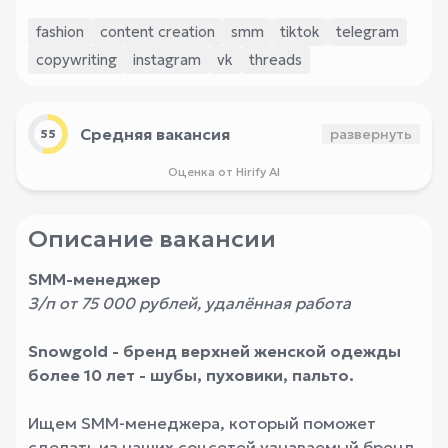
fashion
content creation
smm
tiktok
telegram
copywriting
instagram
vk
threads
Средняя вакансия
развернуть
55
Оценка от Hirify AI
Описание вакансии
SMM-менеджер
З/п от 75 000 рублей, удалённая работа
Snowgold - бренд верхней женской одежды
более 10 лет - шубы, пуховики, пальто.
Ищем SMM-менеджера, который поможет
сделать из наших соцсетей узнаваемый бренд.