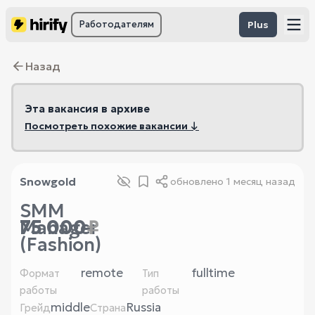
Работодателям
Plus
Назад
Эта вакансия в архиве
Посмотреть похожие вакансии ↓
Snowgold
обновлено
1 месяц назад
SMM
75 000
₽
Manager
(Fashion)
remote
fulltime
Формат
Тип
работы
работы
middle
Russia
Грейд
Страна