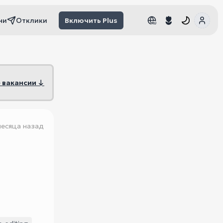
чи
Отклики
Включить Plus
RU
RU
 вакансии ↓
месяца назад