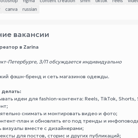
hotoshop
figma
content creation
smm
tiktok
reels
vide
g
canva
russian
ие вакансии
реатор в Zarina
нкт-Петербурге, З/П обсуждается индивидуально
кий фэшн-бренд и сеть магазинов одежды.
 делать:
ать идеи для fashion-контента: Reels, TikTok, Shorts, S
нт;
ятельно снимать и монтировать видео и фото;
онтент-план и обновлять его под тренды и инфоповод
ь визуалы вместе с дизайнерами;
ексты для постов, сторис и других публикаций;