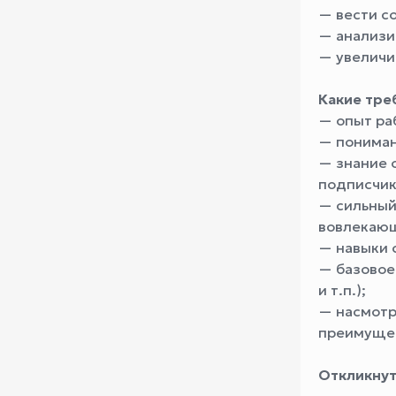
— вести с
— анализи
— увеличи
Какие тре
— опыт ра
— пониман
— знание 
подписчик
— сильный
вовлекающ
— навыки 
— базовое
и т.п.);
— насмотр
преимуще
Откликнут