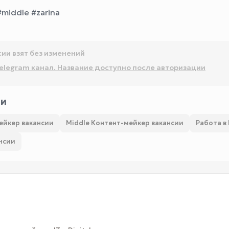
middle #zarina
сии взят без изменений
elegram канал. Название доступно после авторизации
ии
ейкер вакансии
Middle Контент-мейкер вакансии
Работа в
нсии