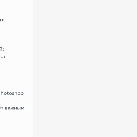
нт.
й;
ост
Photoshop
ет важным