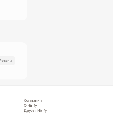
 России
Компании
О Hirify
Друзья Hirify