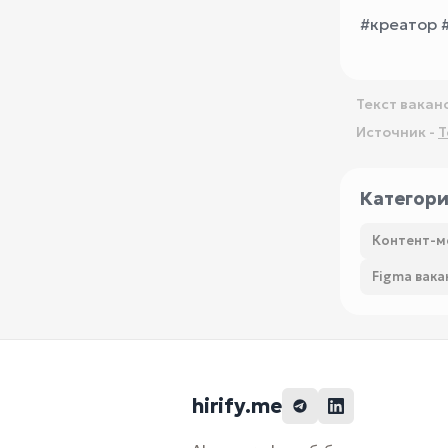
#креатор #
Текст вакан
Источник -
T
Категор
Контент-м
Figma вака
hirify.me