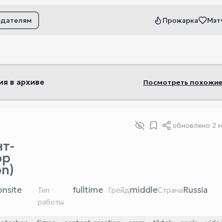
одателям
Прожарка
Мэт
ьтры
ия в архиве
Посмотреть похожие
обновлено
2 
т-
ор
on)
onsite
fulltime
middle
Russia
Тип
Грейд
Страна
работы