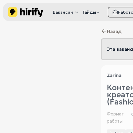
Вакансии
Гайды
Работ
Как настроить фил
Назад
Как распознать
мошенничество
Эта ваканс
Zarina
Контен
креат
(Fashi
Формат
работы