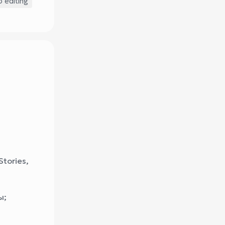
o editing
tories,
ы;