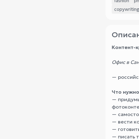
fashion
p
copywritin
Описан
Контент-к
Офис в Са
— российс
Что нужно
— придумыв
фотоконте
— самосто
— вести к
— готовит
— писать т