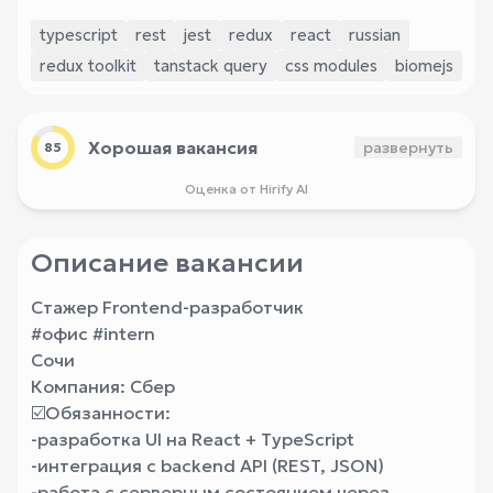
typescript
rest
jest
redux
react
russian
redux toolkit
tanstack query
css modules
biomejs
Хорошая вакансия
развернуть
85
Оценка от Hirify AI
Описание вакансии
Стажер Frontend-разработчик
#офис #intern
Сочи
Компания: Сбер
☑️Обязанности:
-разработка UI на React + TypeScript
-интеграция с backend API (REST, JSON)
-работа с серверным состоянием через