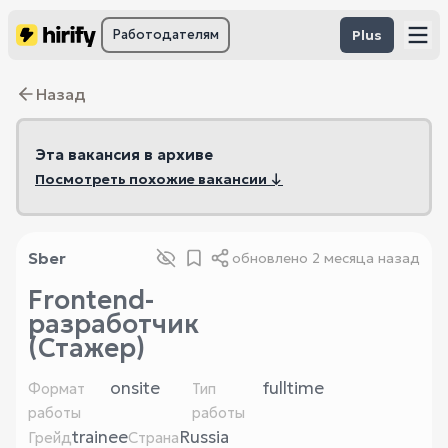
Работодателям
Plus
Назад
Эта вакансия в архиве
Посмотреть похожие вакансии ↓
Sber
обновлено
2 месяца назад
Frontend-
разработчик
(Стажер)
onsite
fulltime
Формат
Тип
работы
работы
trainee
Russia
Грейд
Страна