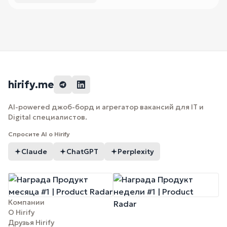
hirify.me
AI-powered джоб-борд и агрегатор вакансий для IT и
Digital специалистов.
Спросите AI о Hirify
Claude
ChatGPT
Perplexity
Компании
О Hirify
Друзья Hirify