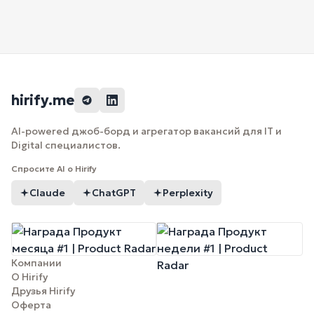
hirify.me
AI-powered джоб-борд и агрегатор вакансий для IT и
Digital специалистов.
Спросите AI о Hirify
Claude
ChatGPT
Perplexity
Компании
О Hirify
Друзья Hirify
Оферта