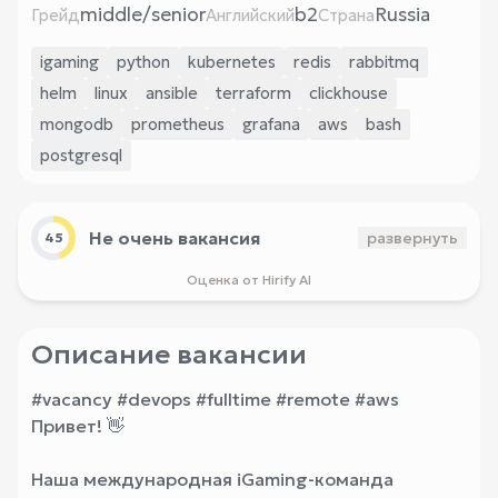
middle/senior
b2
Russia
Грейд
Английский
Страна
igaming
python
kubernetes
redis
rabbitmq
helm
linux
ansible
terraform
clickhouse
mongodb
prometheus
grafana
aws
bash
postgresql
Не очень вакансия
развернуть
45
Оценка от Hirify AI
Описание вакансии
#vacancy #devops #fulltime #remote #aws
Привет! 👋
Наша международная iGaming-команда