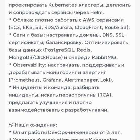
проектировать Kubernetes-кластеры, деплоить
и сопровождать сервисы через Helm.
* Облака: плотно работать с AWS-сервисами
(EC2, EKS, S3, RDS/Aurora, CloudFront, Route 53).
* Сети и базы: настраивать домены, DNS, SSL-
сертификаты, балансировку. Оптимизировать
базы данных (PostgreSQL, Redis,
MongoDB/ClickHouse) и очереди RabbitMQ.
* Observability: настраивать, поддерживать и
дорабатывать мониторинг и алертинг
(Prometheus, Grafana, Alertmanager, Loki).
* Инциденты и команда: разбирать
инциденты, искать первопричины (RCA),
предлагать улучшения и плотно
взаимодействовать с разработчиками.
🎯 Наши ожидания:
* Опыт работы DevOps-инженером от 3 лет.
* Уверенный production-опыт с Kubernetes