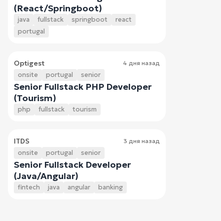
(React/Springboot)
java
fullstack
springboot
react
portugal
Optigest
4 дня назад
onsite
portugal
senior
Senior Fullstack PHP Developer
(Tourism)
php
fullstack
tourism
ITDS
3 дня назад
onsite
portugal
senior
Senior Fullstack Developer
(Java/Angular)
fintech
java
angular
banking