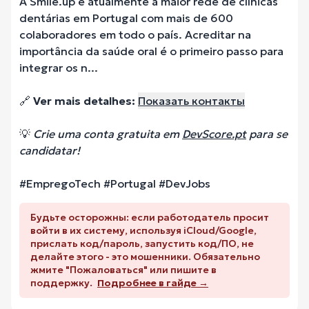
A Smile.up é atualmente a maior rede de clínicas
dentárias em Portugal com mais de 600
colaboradores em todo o país. Acreditar na
importância da saúde oral é o primeiro passo para
integrar os n...
🔗
Ver mais detalhes:
Показать контакты
💡
Crie uma conta gratuita em
DevScore.pt
para se
candidatar!
#EmpregoTech #Portugal #DevJobs
Будьте осторожны: если работодатель просит
войти в их систему, используя iCloud/Google,
прислать код/пароль, запустить код/ПО, не
делайте этого - это мошенники. Обязательно
жмите "Пожаловаться" или пишите в
поддержку.
Подробнее в гайде →