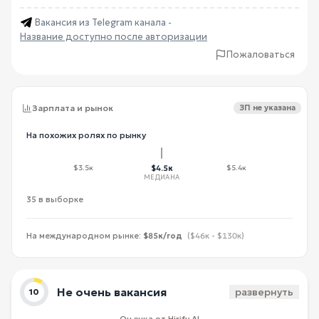
Вакансия из Telegram канала -
Название доступно после авторизации
Пожаловаться
Зарплата и рынок
ЗП не указана
На похожих ролях по рынку
$3.5к
$4.5к
$5.4к
МЕДИАНА
35 в выборке
На международном рынке:
$85к/год
($46к - $130к)
Не очень вакансия
развернуть
10
Оценка от Hirify AI