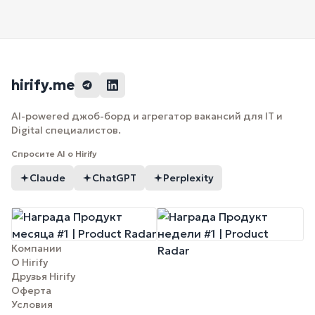
hirify.me
AI-powered джоб-борд и агрегатор вакансий для IT и
Digital специалистов.
Спросите AI о Hirify
Claude
ChatGPT
Perplexity
Компании
О Hirify
Друзья Hirify
Оферта
Условия