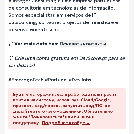
A Integer Consulting é uma empresa portuguesa
de consultoria em tecnologias de informação.
Somos especialistas em serviços de IT
outsourcing, software, projetos de nearshore e
desenvolvimento à m...
🔗
Ver mais detalhes:
Показать контакты
💡
Crie uma conta gratuita em
DevScore.pt
para se
candidatar!
#EmpregoTech #Portugal #DevJobs
Будьте осторожны: если работодатель просит
войти в их систему, используя iCloud/Google,
прислать код/пароль, запустить код/ПО, не
делайте этого - это мошенники. Обязательно
жмите "Пожаловаться" или пишите в
поддержку.
Подробнее в гайде →