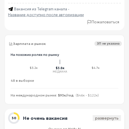
Вакансия из Telegram канала -
Название доступно после авторизации
Пожаловаться
Зарплата и рынок
ЗП не указана
На похожих ролях по рынку
$3.2к
$3.8к
$4.7к
МЕДИАНА
48 в выборке
На международном рынке:
$93к/год
($46к - $122к)
Не очень вакансия
развернуть
30
Оценка от Hirify AI