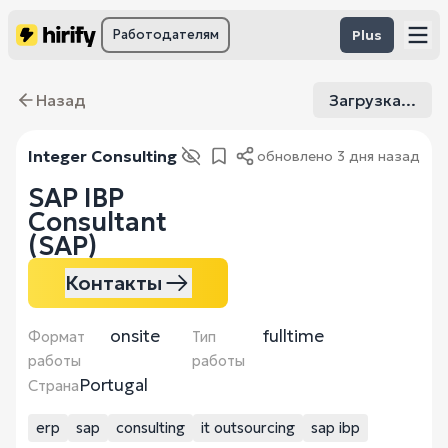
Работодателям
Plus
Назад
Загрузка...
Integer Consulting
обновлено
3 дня назад
SAP IBP
Consultant
(SAP)
Контакты
onsite
fulltime
Формат
Тип
работы
работы
Portugal
Страна
erp
sap
consulting
it outsourcing
sap ibp