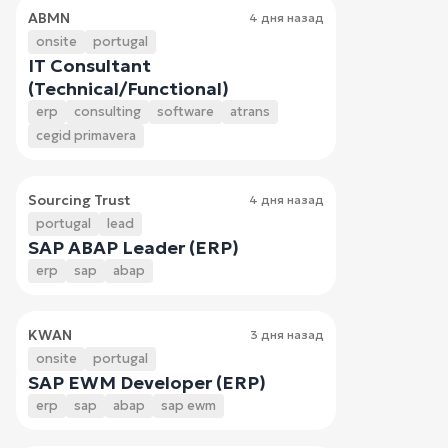
ABMN
4 дня назад
onsite
portugal
IT Consultant
(Technical/Functional)
erp
consulting
software
atrans
cegid primavera
Sourcing Trust
4 дня назад
portugal
lead
SAP ABAP Leader (ERP)
erp
sap
abap
KWAN
3 дня назад
onsite
portugal
SAP EWM Developer (ERP)
erp
sap
abap
sap ewm