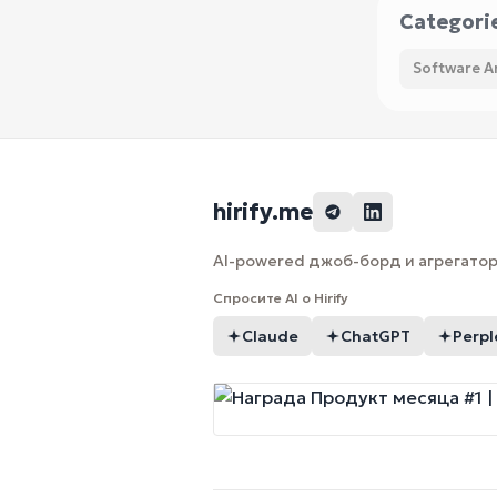
Categori
Software Ar
hirify.me
AI-powered джоб-борд и агрегатор 
Спросите AI о Hirify
Claude
ChatGPT
Perpl