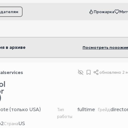
одателям
Прожарка
Мэт
ьтры
ия в архиве
Посмотреть похожие
talservices
обновлено
2 
ol
or
)
ote (только USA)
fulltime
directo
Тип
Грейд
работы
b2
US
Страна