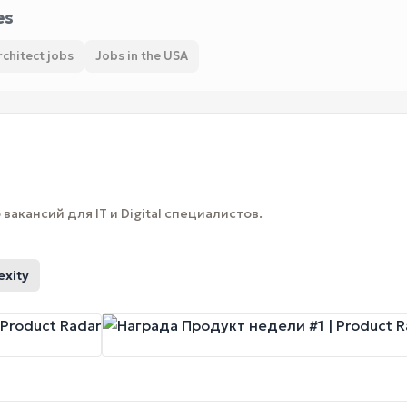
es
chitect jobs
Jobs in the USA
вакансий для IT и Digital специалистов.
exity