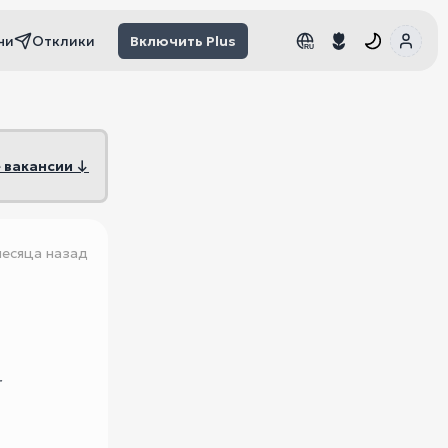
чи
Отклики
Включить Plus
RU
RU
 вакансии ↓
месяца назад
r