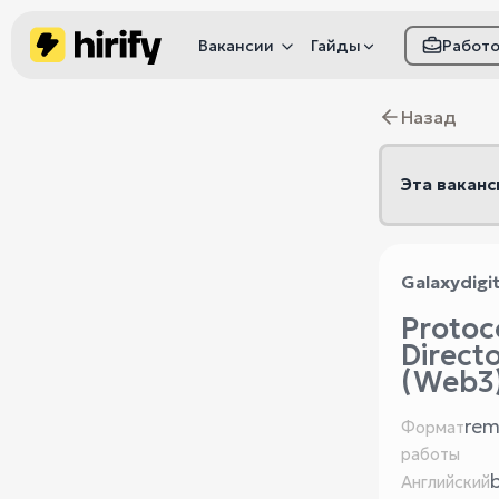
Вакансии
Гайды
Работ
Как настроить фил
Назад
Как распознать
мошенничество
Эта ваканс
Galaxydigi
Protoc
Direct
(Web3
rem
Формат
работы
Английский