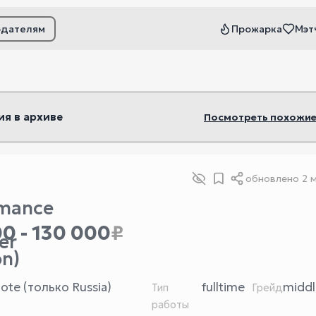
одателям
Прожарка
Мэт
ьтры
ия в архиве
Посмотреть похожие
обновлено
2 
rmance
0 - 130 000
₽
er
on)
ote (только Russia)
fulltime
middl
Тип
Грейд
работы