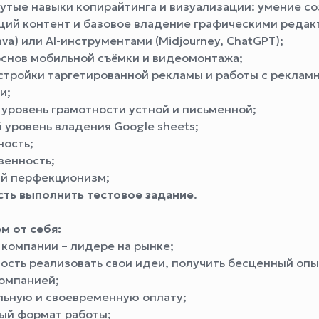
утые навыки копирайтинга и визуализации: умение со
ий контент и базовое владение графическими редак
nva) или AI-инструментами (Midjourney, ChatGPT);
основ мобильной съёмки и видеомонтажа;
стройки таргетированной рекламы и работы с реклам
и;
уровень грамотности устной и письменной;
уровень владения Google sheets;
ность;
венность;
й перфекционизм;
сть выполнить тестовое задание
.
м от себя:
 компании – лидере на рынке;
сть реализовать свои идеи, получить бесценный опы
компанией;
ьную и своевременную оплату;
ый формат работы;