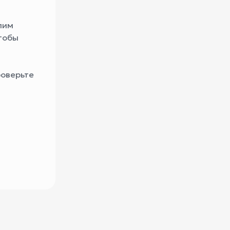
лим
тобы
роверьте