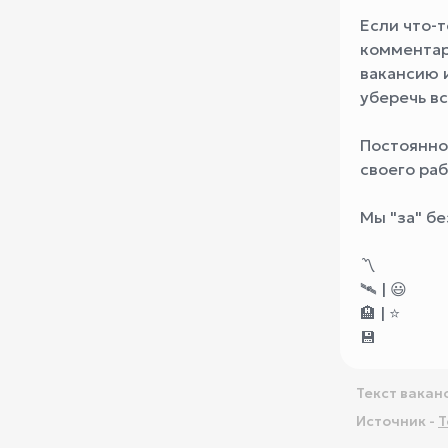
Если что-т
комментар
вакансию 
уберечь вс
Постоянно
своего ра
Мы "за" б
〽️
🛰
|
😃
🏨
| ⭐️
💾
Текст вакан
Источник -
T