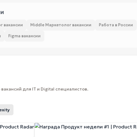
ии
г вакансии
Middle Маркетолог вакансии
Работа в России
и
Figma вакансии
вакансий для IT и Digital специалистов.
exity