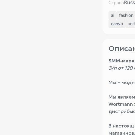
Russ
Страна
ai
fashion
canva
uni
Описан
SMM-марке
З/п от 120
Мы – модна
Мы являем
Wortmann 
дистрибью
В настоящ
магазинов