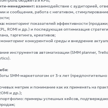
контроль бюджета и KPIs;
ити-менеджмент:
взаимодействие с аудиторией, отв
ии и сообщения, работа с негативом, стимулировани
ости;
ка:
мониторинг показателей эффективности (продажи,
CPL, ROMI и др.) и последующая оптимизация стратеги
ана, таргетинга, креативов;
мониторинг конкурентной среды и внедрение актуал
ние инструментов автоматизации (SMM planner, Trello,
tics).
ебя:
боты SMM-маркетологом от 3-х лет (предпочтительно
ючевых метрик и понимание как их применять на практ
ROMI и др.);
 портфолио: примеры успешных кейсов, подтвержда
 продаж;