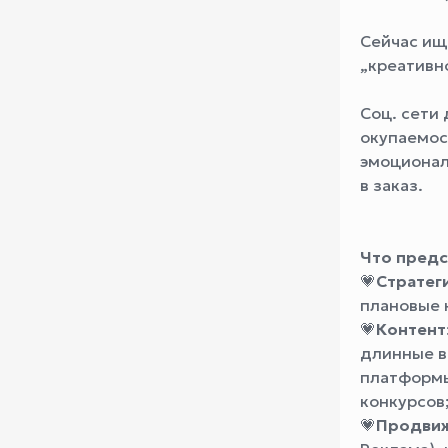
Сейчас ищ
„креативн
Соц. сети 
окупаемос
эмоционал
в заказ.
Что предс
💗
Стратеги
плановые 
💗
Контент
длинные в
платформы 
конкурсов
💗
Продвиж