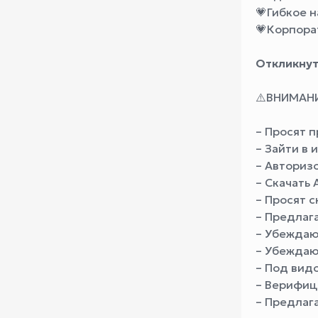
💗
Гибкое н
💗
Корпора
Откликнут
⚠️ВНИМАНИ
– Просят п
– Зайти в 
– Авториз
– Скачать 
– Просят с
– Предлаг
– Убеждают
– Убеждаю
– Под вид
– Верифиц
– Предлаг