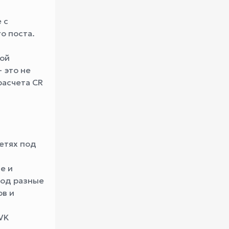
 с
о поста.
кой
 это не
расчета CR
етях под
е и
под разные
ов и
VK