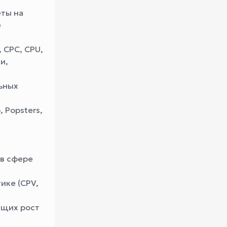
еты на
е
 CPC, CPU,
и,
ьных
 Popsters,
 в сфере
ике (CPV,
ющих рост