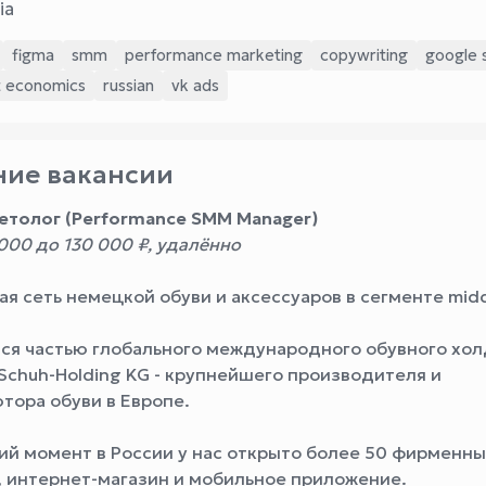
ia
figma
smm
performance marketing
copywriting
google 
t economics
russian
vk ads
ие вакансии
толог (Performance SMM Manager)
 000 до 130 000 ₽, удалённо
я сеть немецкой обуви и аксессуаров в сегменте midd
ся частью глобального международного обувного хол
Schuh-Holding KG - крупнейшего производителя и
тора обуви в Европе.
ий момент в России у нас открыто более 50 фирменны
, интернет-магазин и мобильное приложение.