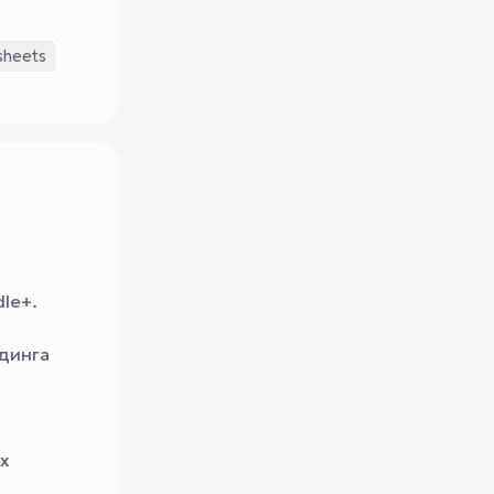
sheets
le+.
динга
х