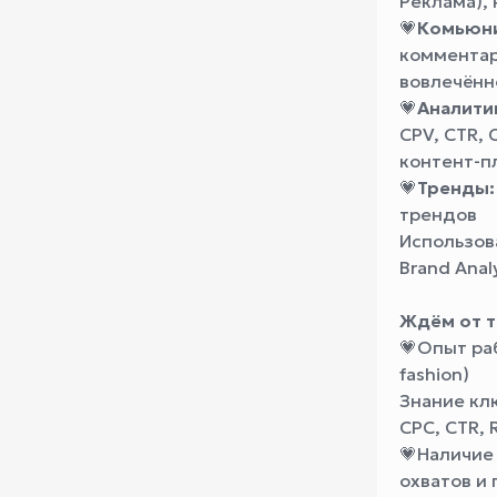
Реклама), 
💗
Комьюн
комментар
вовлечённ
💗
Аналити
CPV, CTR, 
контент-пл
💗
Тренды:
трендов
Использова
Brand Analy
Ждём от т
💗
Опыт ра
fashion)
Знание кл
CPC, CTR, 
💗
Наличие
охватов и