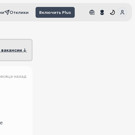
чи
Отклики
Включить Plus
RU
RU
 вакансии ↓
месяца назад
e