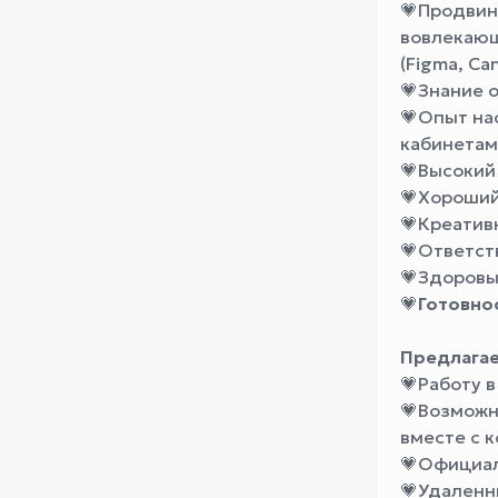
💗
Продвин
вовлекающ
(Figma, Ca
💗
Знание 
💗
Опыт на
кабинетам
💗
Высокий 
💗
Хороший 
💗
Креатив
💗
Ответст
💗
Здоровы
💗
Готовно
Предлагае
💗
Работу в
💗
Возможно
вместе с 
💗
Официал
💗
Удаленн