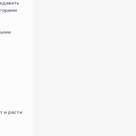
здавать
торами
ными
т и расти