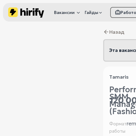
Вакансии
Гайды
Работ
Как настроить фил
Назад
Как распознать
мошенничество
Эта ваканс
Tamaris
Perfo
SMM
120 00
Manag
(Fashi
rem
Формат
работы