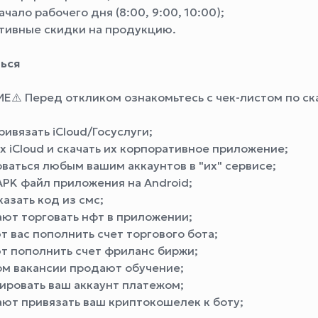
ачало рабочего дня (8:00, 9:00, 10:00);
тивные скидки на продукцию.
ься
Е⚠️ Перед откликом ознакомьтесь с чек-листом по ск
ривязать iCloud/Госуслуги;
их iCloud и скачать их корпоративное приложение;
оваться любым вашим аккаунтов в "их" сервисе;
APK файл приложения на Android;
казать код из смс;
ают торговать нфт в приложении;
 вас пополнить счет торгового бота;
т пополнить счет фриланс биржи;
ом вакансии продают обучение;
ировать ваш аккаунт платежом;
ают привязать ваш криптокошелек к боту;