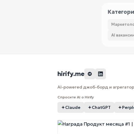
Категор
Маркетоло
AI ваканси
hirify.me
AI-powered джоб-борд и агрегатор 
Спросите AI о Hirify
Claude
ChatGPT
Perpl