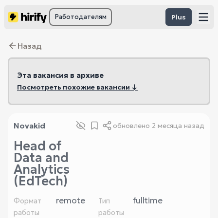
Работодателям
Plus
Назад
Эта вакансия в архиве
Посмотреть похожие вакансии ↓
Novakid
обновлено
2 месяца назад
Head of
Data and
Analytics
(EdTech)
remote
fulltime
Формат
Тип
работы
работы