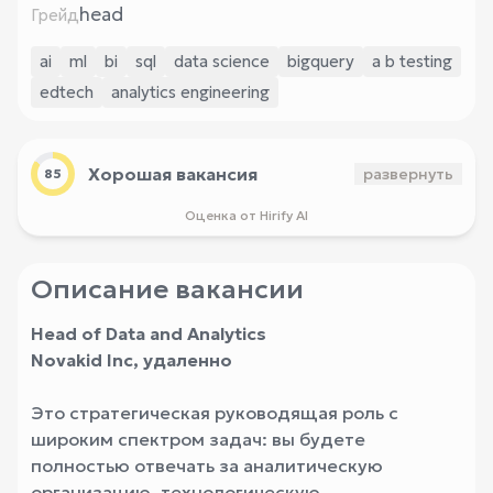
head
Грейд
ai
ml
bi
sql
data science
bigquery
a b testing
edtech
analytics engineering
Хорошая вакансия
развернуть
85
Оценка от Hirify AI
Описание вакансии
Head of Data and Analytics
Novakid Inc, удаленно
Это стратегическая руководящая роль с
широким спектром задач: вы будете
полностью отвечать за аналитическую
организацию, технологическую