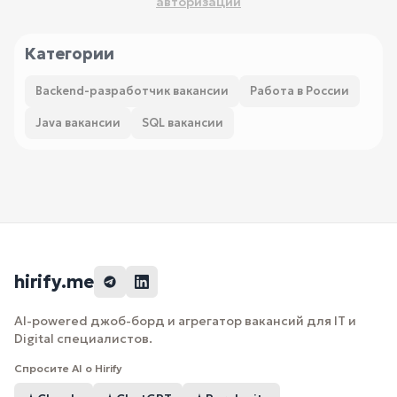
авторизации
Категории
Backend-разработчик вакансии
Работа в России
Java вакансии
SQL вакансии
hirify.me
AI-powered джоб-борд и агрегатор вакансий для IT и
Digital специалистов.
Спросите AI о Hirify