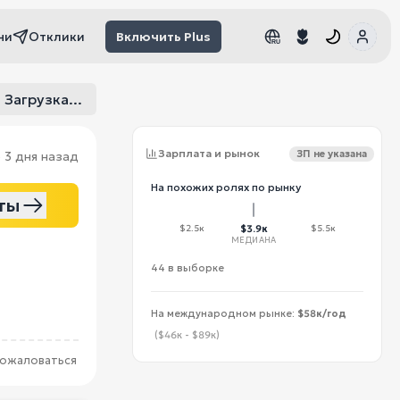
чи
Отклики
Включить Plus
RU
RU
Загрузка...
Зарплата и рынок
ЗП не указана
о
3 дня назад
На похожих ролях по рынку
ты
$2.5к
$3.9к
$5.5к
МЕДИАНА
44 в выборке
На международном рынке:
$58к/год
($46к - $89к)
ожаловаться