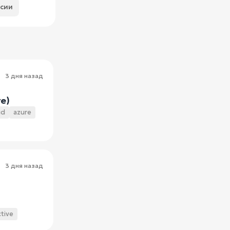
нсии
3 дня назад
re)
ud
azure
3 дня назад
ctive