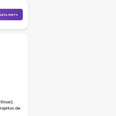
нать мэтч
(true);
rojetos de