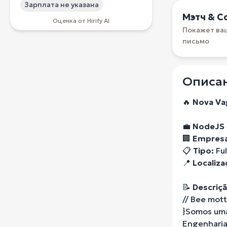
Зарплата не указана
Мэтч & С
Оценка от Hirify AI
Покажет ва
письмо
Описан
🔥
Nova Vag
💼
NodeJS 
🏢
Empresa
📋
Tipo:
Ful
📍
Localiza
📝
Descriçã
// Bee mot
}Somos uma
Engenharia 