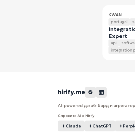
KWAN
portugal
s
Integrati
Expert
api
softwa
integration 
hirify.me
AI-powered джоб-борд и агрегатор 
Спросите AI о Hirify
Claude
ChatGPT
Perpl