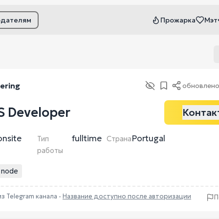
одателям
Прожарка
Мэт
ьтры
ering
обновлен
 Developer
Контак
onsite
fulltime
Portugal
Тип
Страна
работы
node
из Telegram канала -
Название доступно после авторизации
П