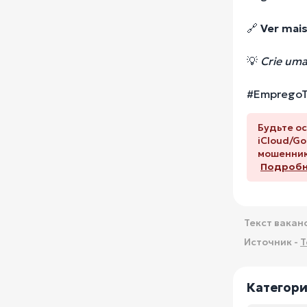
🔗
Ver mais
💡
Crie uma
#EmpregoT
Будьте ос
iCloud/Go
мошенник
Подробне
Текст вакан
Источник -
T
Категор