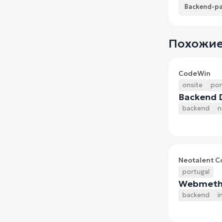
Backend-р
Похожие
CodeWin
onsite
por
Backend D
backend
n
Neotalent C
portugal
Webmetho
backend
i