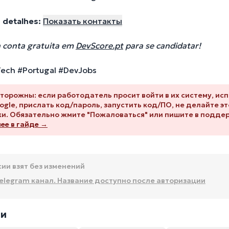
 detalhes:
Показать контакты
 conta gratuita em
DevScore.pt
para se candidatar!
ech #Portugal #DevJobs
торожны: если работодатель просит войти в их систему, ис
ogle, прислать код/пароль, запустить код/ПО, не делайте это
и. Обязательно жмите "Пожаловаться" или пишите в подде
е в гайде →
сии взят без изменений
elegram канал. Название доступно после авторизации
ии