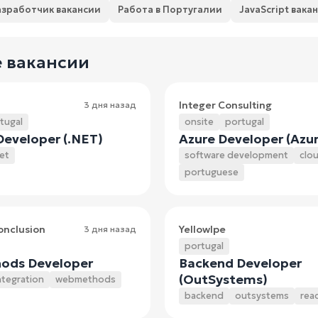
азработчик вакансии
Работа в Португалии
JavaScript вака
 вакансии
Integer Consulting
3 дня назад
tugal
onsite
portugal
eveloper (.NET)
Azure Developer (Azu
et
software development
clo
portuguese
onclusion
YellowIpe
3 дня назад
portugal
ds Developer
Backend Developer
(OutSystems)
ntegration
webmethods
backend
outsystems
rea