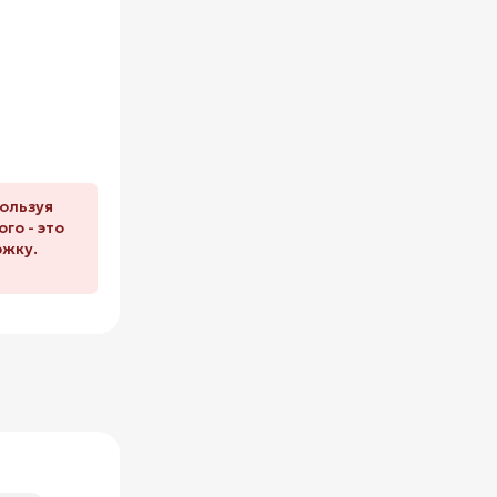
пользуя
го - это
ржку.