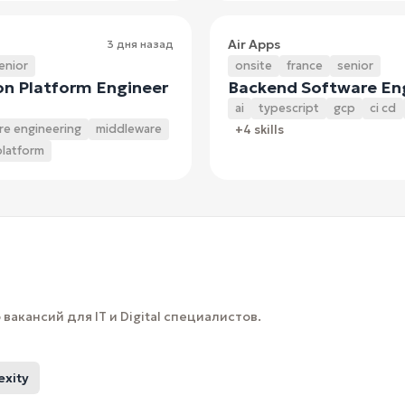
Air Apps
3 дня назад
enior
onsite
france
senior
on Platform Engineer
Backend Software En
ai
typescript
gcp
ci cd
re engineering
middleware
+4 skills
platform
вакансий для IT и Digital специалистов.
exity