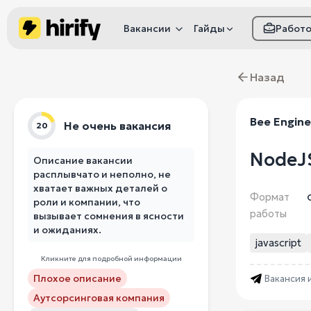
Вакансии
Гайды
Работ
Как настроить фил
Назад
Как распознать
мошенничество
Bee Engine
Не очень вакансия
20
NodeJS
Описание вакансии
расплывчато и неполно, не
хватает важных деталей о
Формат
роли и компании, что
работы
вызывает сомнения в ясности
и ожиданиях.
javascript
Кликните для подробной информации
Плохое описание
Вакансия 
Аутсорсинговая компания