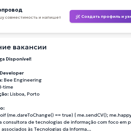
опровод
Создать профиль и уз
шу совместимость и напишет
ие вакансии
a Disponível!
Developer
:
Bee Engineering
l-time
ção:
Lisboa, Porto
o:
toif (me.dareToChange() == true) { me.sendCV(); me.happy
 consultora de tecnologias de informação com foco em p
associados às Tecnologias da Informa...