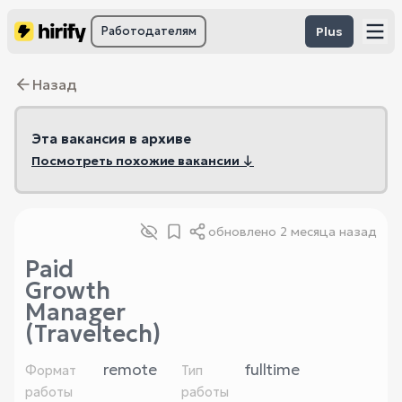
Работодателям
Plus
Назад
Эта вакансия в архиве
Посмотреть похожие вакансии ↓
обновлено
2 месяца назад
Paid
Growth
Manager
(Traveltech)
remote
fulltime
Формат
Тип
работы
работы