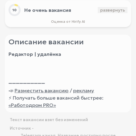
Не очень вакансия
развернуть
10
Оценка от Hirify AI
Описание вакансии
Редактор | удалёнка
➖➖➖➖➖➖➖➖➖➖
📣
Разместить вакансию
/
рекламу
⚡️ Получать больше вакансий быстрее:
«Работодром PRO»
Текст вакансии взят без изменений
Источник -
Telegram канал. Название доступно после