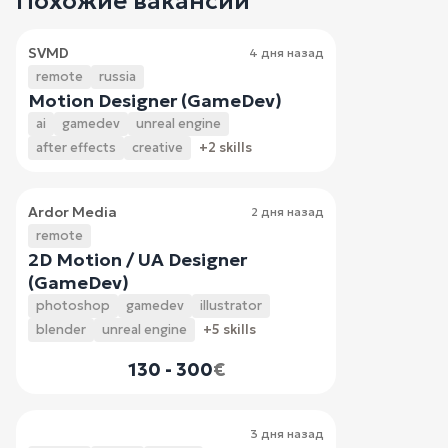
Похожие вакансии
SVMD
4 дня назад
remote
russia
Motion Designer (GameDev)
ai
gamedev
unreal engine
after effects
creative
+2 skills
Ardor Media
2 дня назад
remote
2D Motion / UA Designer
(GameDev)
photoshop
gamedev
illustrator
blender
unreal engine
+5 skills
130 - 300
€
3 дня назад