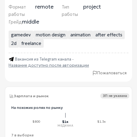
remote
project
Формат
Тип
работы
работы
middle
Грейд
gamedev
motion design
animation
after effects
2d
freelance
Вакансия из Telegram канала -
Название доступно после авторизации
Пожаловаться
Зарплата и рынок
ЗП не указана
На похожих ролях по рынку
$800
$1к
$1.3к
МЕДИАНА
7 в выборке