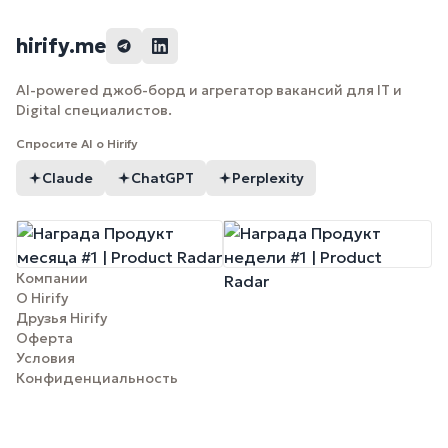
hirify.me
AI-powered джоб-борд и агрегатор вакансий для IT и
Digital специалистов.
Спросите AI о Hirify
Claude
ChatGPT
Perplexity
Компании
О Hirify
Друзья Hirify
Оферта
Условия
Конфиденциальность