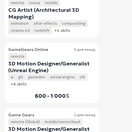
remote
russia
middle
CG Artist (Architectural 3D
Mapping)
animation
after effects
compositing
cinema 4d
redshift
+4 skills
GameGears.Online
3 дня назад
remote
3D Motion Designer/Generalist
(Unreal Engine)
ai
git
gamedev
unreal engine
vfx
+6 skills
600 - 1 000
$
Game Gears
2 дня назад
remote (Global)
middle/senior/lead
3D Motion Designer/Generalist