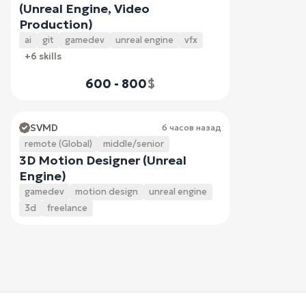
(Unreal Engine, Video
Production)
ai
git
gamedev
unreal engine
vfx
+6 skills
600 - 800
$
SVMD
6 часов назад
remote (Global)
middle/senior
3D Motion Designer (Unreal
Engine)
gamedev
motion design
unreal engine
3d
freelance