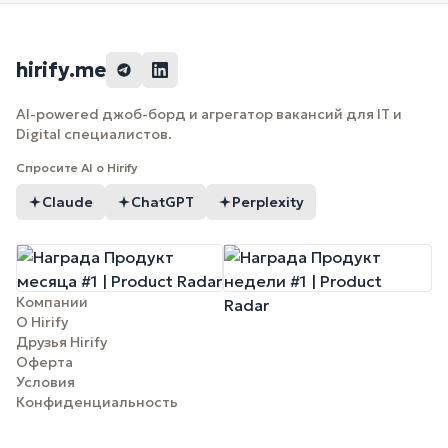
hirify.me
AI-powered джоб-борд и агрегатор вакансий для IT и
Digital специалистов.
Спросите AI о Hirify
Claude
ChatGPT
Perplexity
Компании
О Hirify
Друзья Hirify
Оферта
Условия
Конфиденциальность