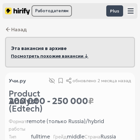
Работодателям
Plus
Назад
Эта вакансия в архиве
Посмотреть похожие вакансии ↓
Учи.ру
обновлено
2 месяца назад
Product
200 000 - 250 000
₽
Analyst
(Edtech)
remote (только Russia)/hybrid
Формат
работы
fulltime
middle
Russia
Тип
Грейд
Страна