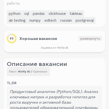
работы
python
sql
pandas
clickhouse
tableau
ab testing
numpy
edtech
russian
postgresql
Хорошая вакансия
развернуть
85
Оценка от Hirify AI
Описание вакансии
Hirify AI
/
Оригинал
Текст:
TL;DR
Продуктовый аналитик (Python/SQL): Анализ
ключевых метрик и разработка гипотез для
роста выручки и активной базы
пользователей образовательной платформы